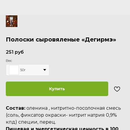
Полоски сыровяленые «Дегирмэ»
251
руб
Вес
50г
Купить
Состав:
оленина , нитритно-посолочная смесь
(соль, фиксатор окраски- нитрит натрия 0,9%
кпд) специи, перец.
Пищевая и энергетическая ценность в 100