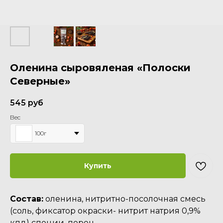
Оленина сыровяленая «Полоски
Северные»
545
руб
Вес
100г
Купить
Состав:
оленина, нитритно-посолочная смесь
(соль, фиксатор окраски- нитрит натрия 0,9%
кпд) специи, перец.