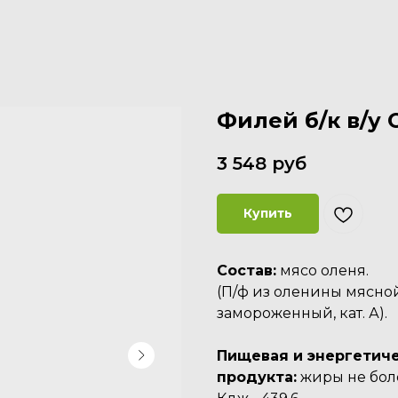
Филей б/к в/у 
3 548
руб
Купить
Состав:
мясо оленя.
(П/ф из оленины мясно
замороженный, кат. А).
Пищевая и энергетиче
продукта:
жиры не более 