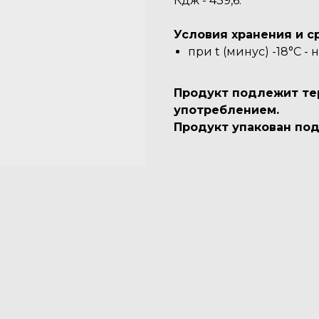
Кдж - 439,6.
Условия хранения и с
при t (минус) -18°C -
Продукт подлежит те
употреблением.
Продукт упакован под