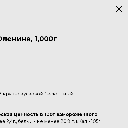
Оленина, 1,000г
й крупнокусковой бескостный,
ская ценность в 100г замороженного
2,4г., белки - не менее 20,9 г, кКал - 105/