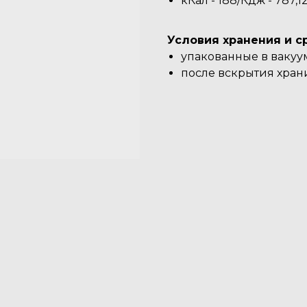
кКал - 188/Кдж - 787,12
Условия хранения и с
упакованные в вакууме
после вскрытия хранит