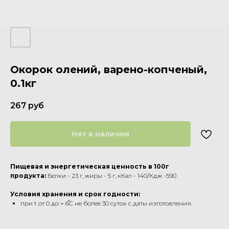
Окорок олений, варено-копченый,
0.1кг
267
руб
Нет в наличии
Пищевая и энергетическая ценность в 100г
продукта:
Белки - 23 г, жиры - 5 г, кКал - 140/Кдж -590
Условия хранения и срок годности:
при t от 0 до + 6֯C не более 30 суток с даты изготовления